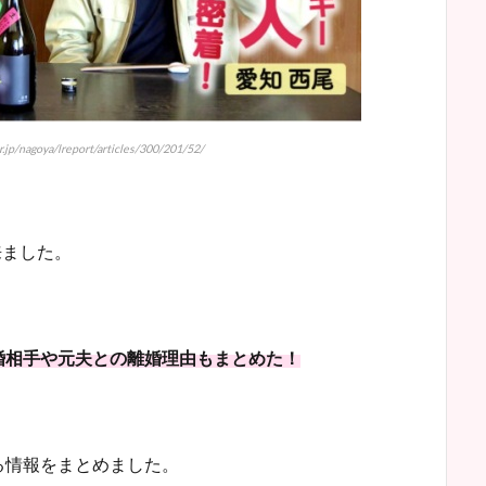
p/nagoya/lreport/articles/300/201/52/
来ました。
婚相手や元夫との離婚理由もまとめた！
る情報をまとめました。