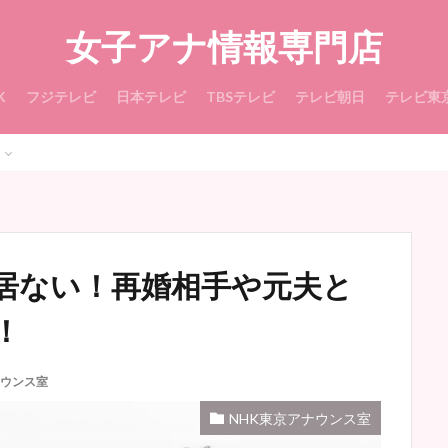
女子アナ情報専門店
K
フジテレビ
日本テレビ
TBSテレビ
テレビ朝日
テレビ東
居ない！再婚相手や元夫と
！
ナウンス室
NHK東京アナウンス室