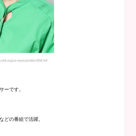
k.or.jp/a-room/profile/004/14/
ンサーです。
」などの番組で活躍。