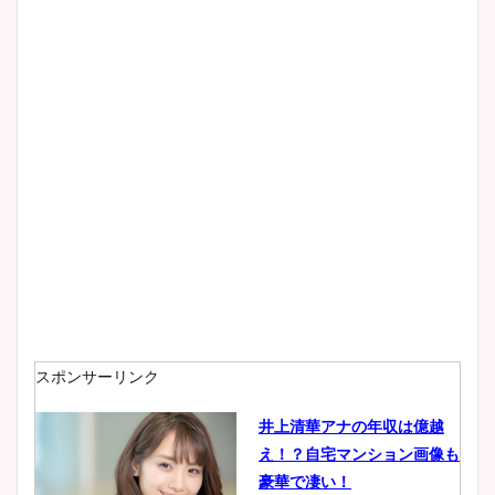
像！身長やカップ、同期や
wikiプロフもチェック！
大家彩香アナのかわいいカッ
プ画像まとめ！同期や実家に
wikiプロフも！
安藤萌々アナのカップ画像や
ニット衣装まとめ！美足の筋
肉も凄い！
スポンサーリンク
井上清華アナの年収は億越
え！？自宅マンション画像も
鈴木唯の太ってた時の体重が
豪華で凄い！
ヤバすぎww原因や痩せたダ