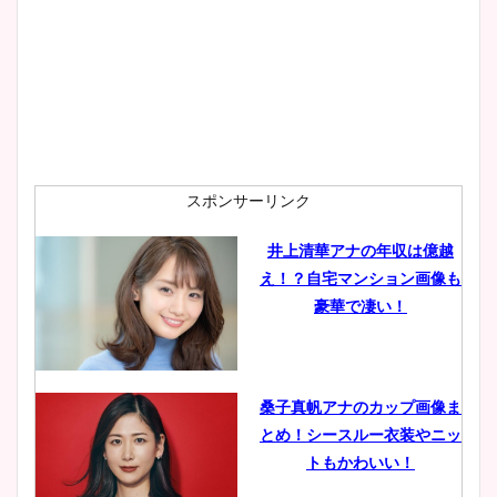
プ画像まとめ！同期や実家に
wikiプロフも！
安藤萌々アナのカップ画像や
ニット衣装まとめ！美足の筋
肉も凄い！
スポンサーリンク
井上清華アナの年収は億越
え！？自宅マンション画像も
鈴木唯の太ってた時の体重が
豪華で凄い！
ヤバすぎww原因や痩せたダ
イエット方は？昔と現在を画
像比較！
桑子真帆アナのカップ画像ま
とめ！シースルー衣装やニッ
豊島実季アナのカップ画像ま
トもかわいい！
とめ！美脚や水着姿に年齢も