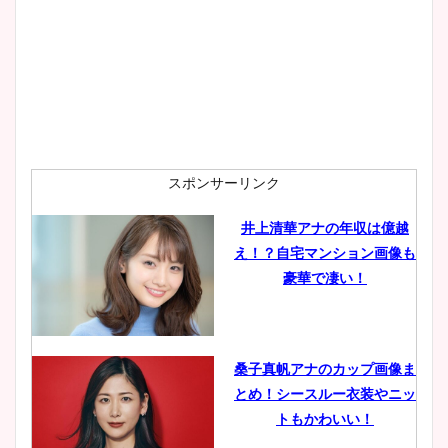
スポンサーリンク
井上清華アナの年収は億越
え！？自宅マンション画像も
豪華で凄い！
桑子真帆アナのカップ画像ま
とめ！シースルー衣装やニッ
トもかわいい！