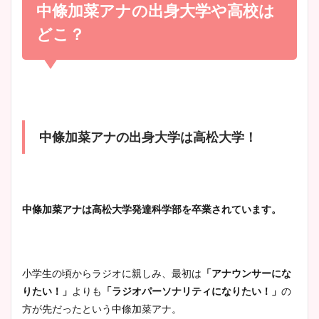
め！足が美脚でニット衣装も
中條加菜アナの出身大学や高校は
宇賀神メグアナのニット画像
かわいい！
まとめ！足も美脚でカップも
どこ？
凄い！
清水麻椰アナのかわいい画
像！身長やカップ、同期や
池谷実悠アナのメガネ画像が
wikiプロフもチェック！
かわいい！カップや水着姿も
中條加菜アナの出身大学は高松大学！
まとめた！
大家彩香アナのかわいいカッ
プ画像まとめ！同期や実家に
中條加菜アナは高松大学発達科学部を卒業されています。
wikiプロフも！
小学生の頃からラジオに親しみ、最初は
「アナウンサーにな
安藤萌々アナのカップ画像や
りたい！」
よりも
「ラジオパーソナリティになりたい！」
の
ニット衣装まとめ！美足の筋
方が先だったという中條加菜アナ。