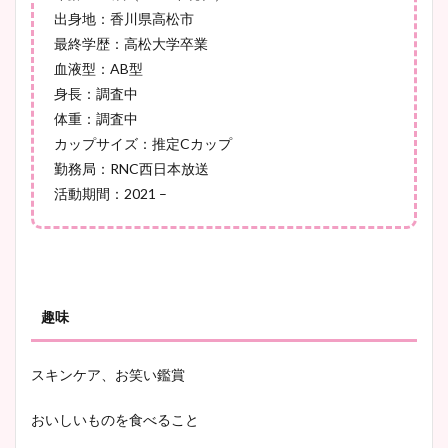
宇賀神メグアナのニット画像
出身地：香川県高松市
まとめ！足も美脚でカップも
最終学歴：高松大学卒業
凄い！
血液型：
AB
型
身長：調査中
体重：調査中
カップサイズ：推定Cカップ
池谷実悠アナのメガネ画像が
勤務局：
RNC
西日本放送
かわいい！カップや水着姿も
活動期間：
2021 –
まとめた！
趣味
スキンケア、お笑い鑑賞
おいしいものを食べること