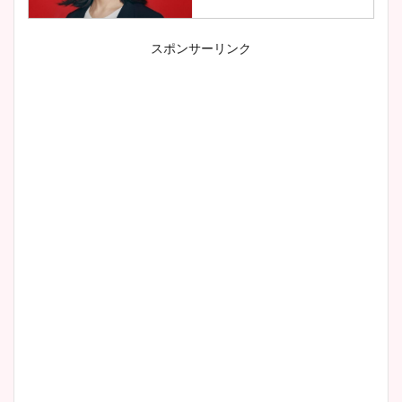
スポンサーリンク
小室瑛莉子のカップ画像まと
め！足が美脚でニット衣装も
かわいい！
清水麻椰アナのかわいい画
像！身長やカップ、同期や
wikiプロフもチェック！
大家彩香アナのかわいいカッ
プ画像まとめ！同期や実家に
wikiプロフも！