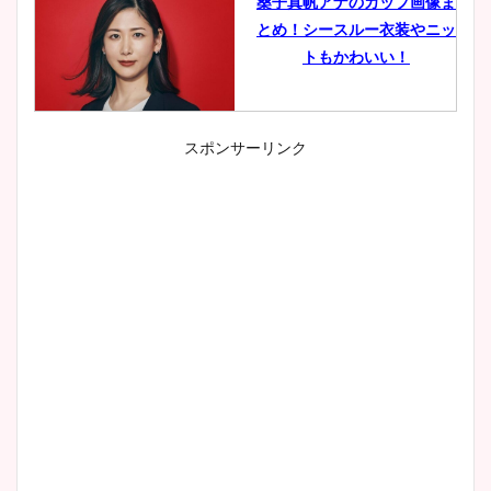
桑子真帆アナのカップ画像ま
とめ！シースルー衣装やニッ
トもかわいい！
スポンサーリンク
小室瑛莉子のカップ画像まと
め！足が美脚でニット衣装も
かわいい！
清水麻椰アナのかわいい画
像！身長やカップ、同期や
wikiプロフもチェック！
大家彩香アナのかわいいカッ