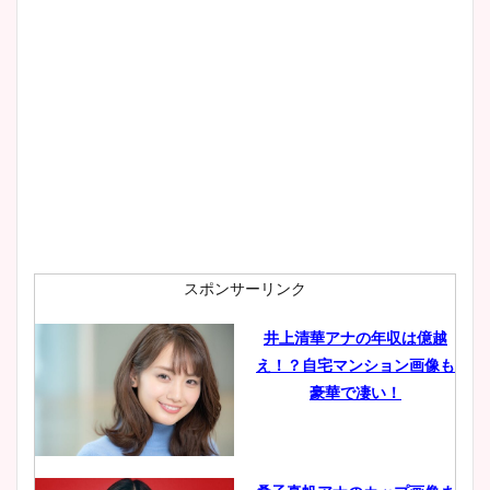
スポンサーリンク
井上清華アナの年収は億越
え！？自宅マンション画像も
豪華で凄い！