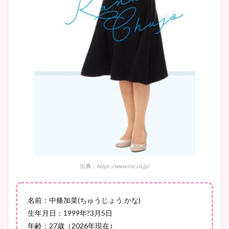
安藤萌々アナのカップ画像や
ニット衣装まとめ！美足の筋
肉も凄い！
鈴木唯の太ってた時の体重が
ヤバすぎww原因や痩せたダ
イエット方は？昔と現在を画
像比較！
豊島実季アナのカップ画像ま
出典：
https://www.rnc.co.jp/
とめ！美脚や水着姿に年齢も
調査！
名前：中條加菜
(
ちゅうじょう
かな
)
生年月日：
1999
年
?3
月
5
日
年齢：
27
歳（2026年現在）