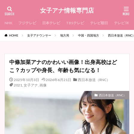
女子アナ情報専門店
NHK
フジテレビ
日本テレビ
TBSテレビ
テレビ朝日
テレビ東京
HOME
女子アナウンサー
地方局
中国・四国地方
西日本放送（RNC
中條加菜アナのかわいい画像！出身高校はど
こ？カップや身長、年齢も気になる！
2025年10月3日
2026年6月21日
西日本放送（RNC）
2021
,
女子アナ
,
画像
西日本放送（RNC）