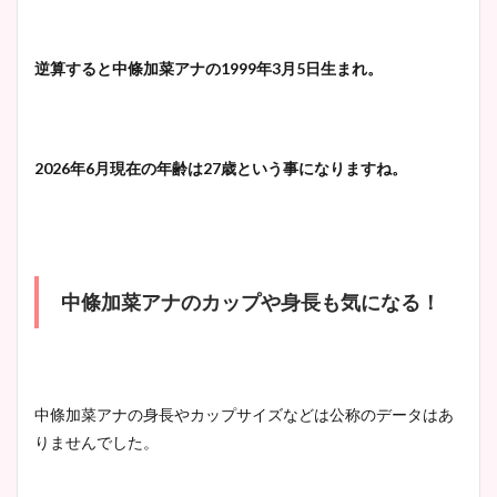
大家彩香アナのかわいいカッ
逆算すると中條加菜アナの
1999
年
3
月
5
日生まれ。
プ画像まとめ！同期や実家に
wikiプロフも！
2026
年
6
月現在の年齢は
27
歳という事になります
ね。
安藤萌々アナのカップ画像や
ニット衣装まとめ！美足の筋
肉も凄い！
中條加菜アナのカップや身長も気になる！
鈴木唯の太ってた時の体重が
ヤバすぎww原因や痩せたダ
中條加菜アナの身長やカップサイズなどは公称のデータはあ
イエット方は？昔と現在を画
りませんでした。
像比較！