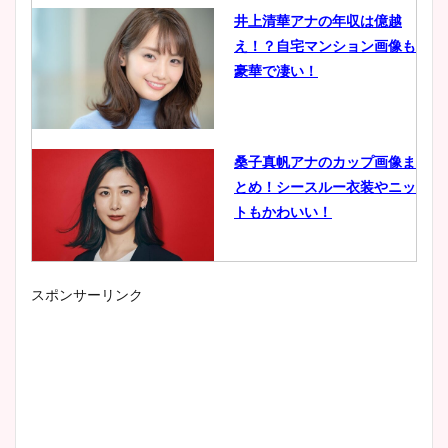
井上清華アナの年収は億越
え！？自宅マンション画像も
豪華で凄い！
桑子真帆アナのカップ画像ま
とめ！シースルー衣装やニッ
トもかわいい！
スポンサーリンク
小室瑛莉子のカップ画像まと
め！足が美脚でニット衣装も
かわいい！
清水麻椰アナのかわいい画