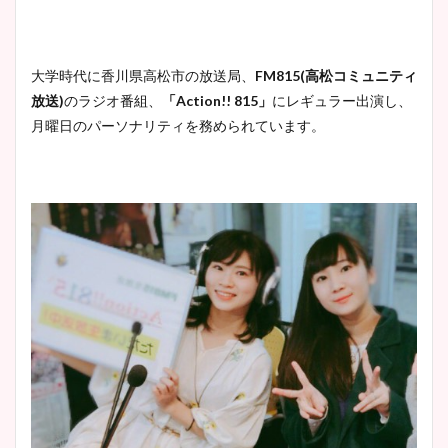
肉も凄い！
大学時代に香川県高松市の放送局、
FM815(
高松コミュニティ
鈴木唯の太ってた時の体重が
放送
)
のラジオ番組、
「
Action!! 815
」
にレギュラー出演し、
ヤバすぎww原因や痩せたダ
月曜日のパーソナリティを務められています。
イエット方は？昔と現在を画
像比較！
豊島実季アナのカップ画像ま
とめ！美脚や水着姿に年齢も
調査！
宇賀神メグアナのニット画像
まとめ！足も美脚でカップも
凄い！