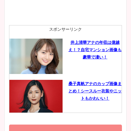
安藤萌々アナのカップ画像や
ニット衣装まとめ！美足の筋
肉も凄い！
スポンサーリンク
井上清華アナの年収は億越
え！？自宅マンション画像も
鈴木唯の太ってた時の体重が
豪華で凄い！
ヤバすぎww原因や痩せたダ
イエット方は？昔と現在を画
像比較！
桑子真帆アナのカップ画像ま
とめ！シースルー衣装やニッ
豊島実季アナのカップ画像ま
トもかわいい！
とめ！美脚や水着姿に年齢も
調査！
小室瑛莉子のカップ画像まと