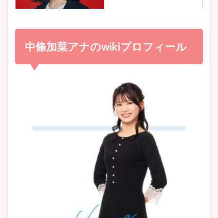
調査！
小室瑛莉子のカップ画像まと
め！足が美脚でニット衣装も
中條加菜アナの
wiki
プロフィール
宇賀神メグアナのニット画像
かわいい！
まとめ！足も美脚でカップも
凄い！
清水麻椰アナのかわいい画
像！身長やカップ、同期や
池谷実悠アナのメガネ画像が
wikiプロフもチェック！
かわいい！カップや水着姿も
まとめた！
大家彩香アナのかわいいカッ
プ画像まとめ！同期や実家に
wikiプロフも！