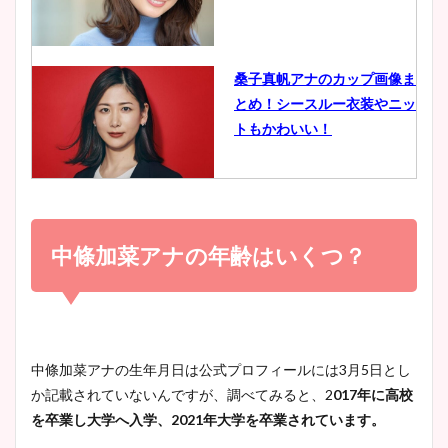
イエット方は？昔と現在を画
像比較！
桑子真帆アナのカップ画像ま
とめ！シースルー衣装やニッ
豊島実季アナのカップ画像ま
トもかわいい！
とめ！美脚や水着姿に年齢も
調査！
小室瑛莉子のカップ画像まと
め！足が美脚でニット衣装も
中條加菜アナの年齢はいくつ？
宇賀神メグアナのニット画像
かわいい！
まとめ！足も美脚でカップも
凄い！
清水麻椰アナのかわいい画
中條加菜アナの生年月日は公式プロフィールには
3
月
5
日とし
像！身長やカップ、同期や
か記載されていないんですが、
調べてみると、2
017
年に高校
池谷実悠アナのメガネ画像が
wikiプロフもチェック！
を卒業し大学へ入学、
2021
年大学を卒業されています。
かわいい！カップや水着姿も
まとめた！