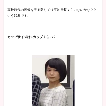
豊島実季アナのカップ画像ま
高校時代の画像を見る限りでは平均身長くらいなのかな？と
とめ！美脚や水着姿に年齢も
いう印象です。
調査！
カップサイズは
C
カップくらい？
宇賀神メグアナのニット画像
まとめ！足も美脚でカップも
凄い！
池谷実悠アナのメガネ画像が
かわいい！カップや水着姿も
まとめた！