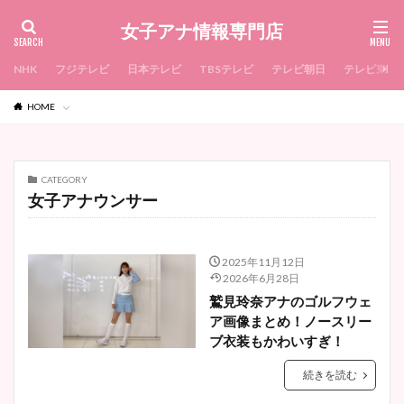
女子アナ情報専門店
NHK
フジテレビ
日本テレビ
TBSテレビ
テレビ朝日
テレビ東京
HOME
CATEGORY
女子アナウンサー
2025年11月12日
2026年6月28日
鷲見玲奈アナのゴルフウェ
ア画像まとめ！ノースリー
ブ衣装もかわいすぎ！
続きを読む