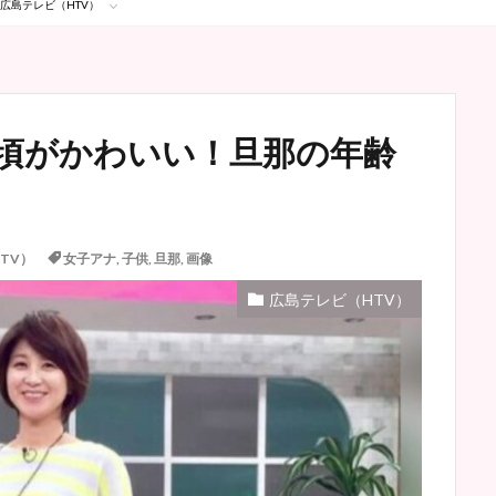
広島テレビ（HTV）
頃がかわいい！旦那の年齢
TV）
女子アナ
,
子供
,
旦那
,
画像
広島テレビ（HTV）