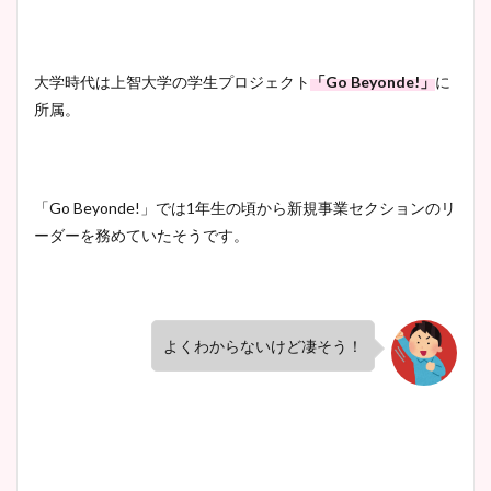
安藤萌々アナのカップ画像や
ニット衣装まとめ！美足の筋
肉も凄い！
大学時代は上智大学の学生プロジェクト
「Go Beyonde!」
に
所属。
鈴木唯の太ってた時の体重が
ヤバすぎww原因や痩せたダ
「Go Beyonde!」では1年生の頃から新規事業セクションのリ
イエット方は？昔と現在を画
ーダーを務めていたそうです。
像比較！
豊島実季アナのカップ画像ま
よくわからないけど凄そう！
とめ！美脚や水着姿に年齢も
調査！
宇賀神メグアナのニット画像