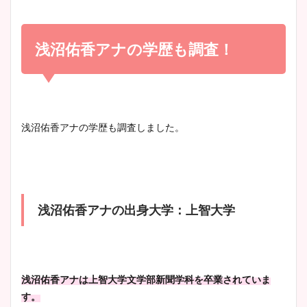
小室瑛莉子のカップ画像まと
め！足が美脚でニット衣装も
浅沼佑香アナの学歴も調査！
宇賀神メグアナのニット画像
かわいい！
まとめ！足も美脚でカップも
凄い！
清水麻椰アナのかわいい画
浅沼佑香アナの学歴も調査しました。
像！身長やカップ、同期や
池谷実悠アナのメガネ画像が
wikiプロフもチェック！
かわいい！カップや水着姿も
まとめた！
浅沼佑香アナの出身大学：上智大学
大家彩香アナのかわいいカッ
プ画像まとめ！同期や実家に
wikiプロフも！
浅沼佑香アナは上智大学文学部新聞学科を卒業されていま
す。