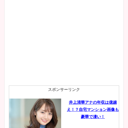
スポンサーリンク
井上清華アナの年収は億越
え！？自宅マンション画像も
豪華で凄い！