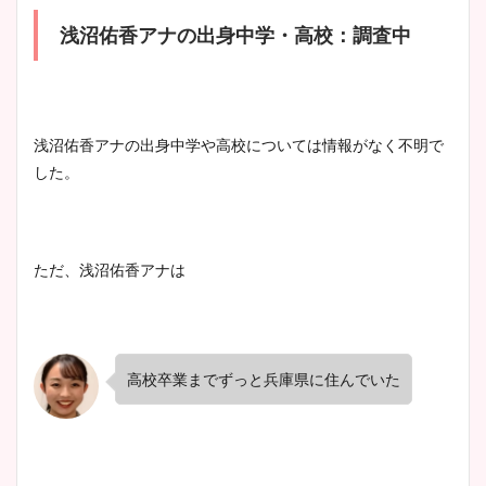
まとめ！足も美脚でカップも
浅沼佑香アナの出身中学・高校：調査中
凄い！
池谷実悠アナのメガネ画像が
浅沼佑香アナの出身中学や高校については情報がなく不明で
かわいい！カップや水着姿も
した。
まとめた！
ただ、浅沼佑香アナは
高校卒業までずっと兵庫県に住んでいた