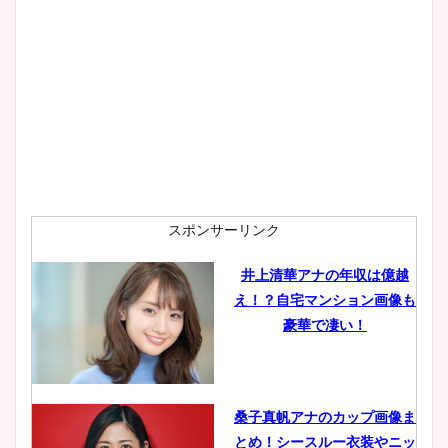
大家彩香アナのかわいいカッ
プ画像まとめ！同期や実家に
wikiプロフも！
安藤萌々アナのカップ画像や
ニット衣装まとめ！美足の筋
肉も凄い！
スポンサーリンク
井上清華アナの年収は億越
え！？自宅マンション画像も
鈴木唯の太ってた時の体重が
豪華で凄い！
ヤバすぎww原因や痩せたダ
イエット方は？昔と現在を画
像比較！
桑子真帆アナのカップ画像ま
とめ！シースルー衣装やニッ