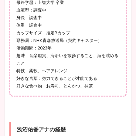
最終学歴：上智大学 卒業
血液型：調査中
身長：調査中
宇賀神メグアナのニット画像
体重：調査中
まとめ！足も美脚でカップも
カップサイズ：推定Bカップ
凄い！
勤務局：NHK青森放送局（契約キャスター）
活動期間：2023年 –
趣味：音楽鑑賞、海沿いを散歩すること、海を眺める
池谷実悠アナのメガネ画像が
こと
かわいい！カップや水着姿も
特技：柔軟、ヘアアレンジ
まとめた！
好きな言葉：努力できることが才能である
好きな食べ物：お寿司、とんかつ、抹茶
浅沼佑香アナの経歴