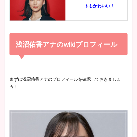
豊島実季アナのカップ画像ま
トもかわいい！
とめ！美脚や水着姿に年齢も
調査！
小室瑛莉子のカップ画像まと
め！足が美脚でニット衣装も
浅沼佑香アナのwikiプロフィール
宇賀神メグアナのニット画像
かわいい！
まとめ！足も美脚でカップも
凄い！
清水麻椰アナのかわいい画
まずは浅沼佑香アナのプロフィールを確認しておきましょ
像！身長やカップ、同期や
う！
池谷実悠アナのメガネ画像が
wikiプロフもチェック！
かわいい！カップや水着姿も
まとめた！
大家彩香アナのかわいいカッ
プ画像まとめ！同期や実家に
wikiプロフも！