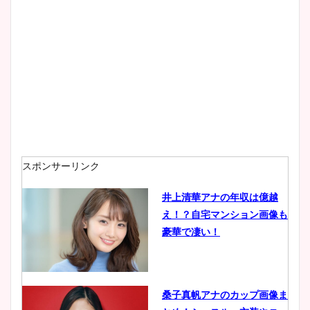
スポンサーリンク
井上清華アナの年収は億越
え！？自宅マンション画像も
豪華で凄い！
桑子真帆アナのカップ画像ま