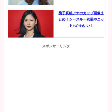
桑子真帆アナのカップ画像ま
とめ！シースルー衣装やニッ
トもかわいい！
スポンサーリンク
小室瑛莉子のカップ画像まと
め！足が美脚でニット衣装も
かわいい！
清水麻椰アナのかわいい画
像！身長やカップ、同期や
wikiプロフもチェック！