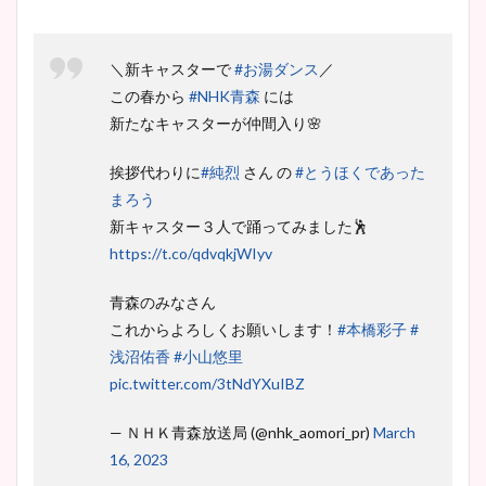
＼新キャスターで
#お湯ダンス
／
この春から
#NHK青森
には
新たなキャスターが仲間入り🌸
挨拶代わりに
#純烈
さん の
#とうほくであった
まろう
新キャスター３人で踊ってみました🕺
https://t.co/qdvqkjWIyv
青森のみなさん
これからよろしくお願いします！
#本橋彩子
#
浅沼佑香
#小山悠里
pic.twitter.com/3tNdYXuIBZ
— ＮＨＫ青森放送局 (@nhk_aomori_pr)
March
16, 2023