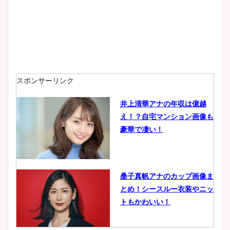
wikiプロフも！
安藤萌々アナのカップ画像や
ニット衣装まとめ！美足の筋
肉も凄い！
スポンサーリンク
井上清華アナの年収は億越
え！？自宅マンション画像も
鈴木唯の太ってた時の体重が
豪華で凄い！
ヤバすぎww原因や痩せたダ
イエット方は？昔と現在を画
像比較！
桑子真帆アナのカップ画像ま
とめ！シースルー衣装やニッ
豊島実季アナのカップ画像ま
トもかわいい！
とめ！美脚や水着姿に年齢も
調査！