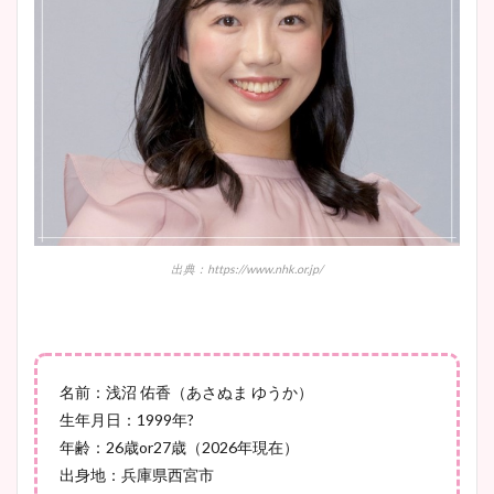
安藤萌々アナのカップ画像や
ニット衣装まとめ！美足の筋
肉も凄い！
鈴木唯の太ってた時の体重が
出典：https://www.nhk.or.jp/
ヤバすぎww原因や痩せたダ
イエット方は？昔と現在を画
像比較！
名前：浅沼 佑香（あさぬま ゆうか）
豊島実季アナのカップ画像ま
生年月日：1999年?
とめ！美脚や水着姿に年齢も
年齢：26歳or27歳（2026年現在）
調査！
出身地：兵庫県西宮市