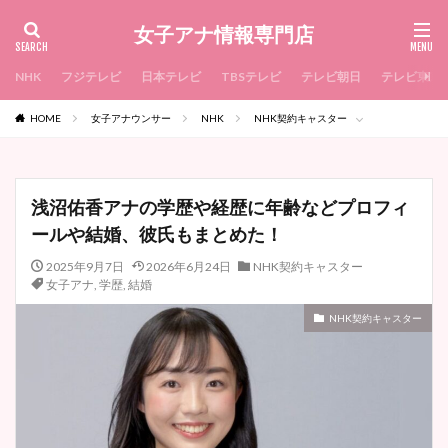
女子アナ情報専門店
NHK
フジテレビ
日本テレビ
TBSテレビ
テレビ朝日
テレビ東京
HOME
女子アナウンサー
NHK
NHK契約キャスター
浅沼佑香アナの学歴や経歴に年齢などプロフィ
ールや結婚、彼氏もまとめた！
2025年9月7日
2026年6月24日
NHK契約キャスター
女子アナ
,
学歴
,
結婚
NHK契約キャスター