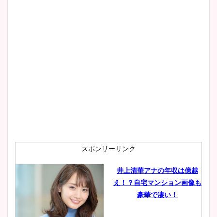
wikiプロフもチェック！
大家彩香アナのかわいいカッ
プ画像まとめ！同期や実家に
wikiプロフも！
安藤萌々アナのカップ画像や
ニット衣装まとめ！美足の筋
肉も凄い！
スポンサーリンク
井上清華アナの年収は億越
え！？自宅マンション画像も
鈴木唯の太ってた時の体重が
豪華で凄い！
ヤバすぎww原因や痩せたダ
イエット方は？昔と現在を画