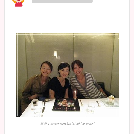
出典：https://ameblo.jp/yukiyo-ando/