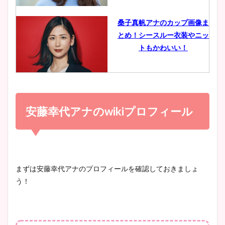
像比較！
桑子真帆アナのカップ画像ま
とめ！シースルー衣装やニッ
豊島実季アナのカップ画像ま
トもかわいい！
とめ！美脚や水着姿に年齢も
調査！
小室瑛莉子のカップ画像まと
め！足が美脚でニット衣装も
安藤幸代アナの
wiki
プロフィール
宇賀神メグアナのニット画像
かわいい！
まとめ！足も美脚でカップも
凄い！
清水麻椰アナのかわいい画
まずは安藤幸代アナのプロフィールを確認しておきましょ
像！身長やカップ、同期や
う！
池谷実悠アナのメガネ画像が
wikiプロフもチェック！
かわいい！カップや水着姿も
まとめた！