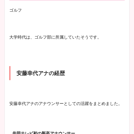
とめ！美脚や水着姿に年齢も
ゴルフ
調査！
大学時代は、ゴルフ部に所属していたそうです。
宇賀神メグアナのニット画像
まとめ！足も美脚でカップも
凄い！
安藤幸代アナの経歴
池谷実悠アナのメガネ画像が
かわいい！カップや水着姿も
まとめた！
安藤幸代アナのアナウンサーとしての活躍をまとめました。
共同テレビ初の新卒アナウンサー