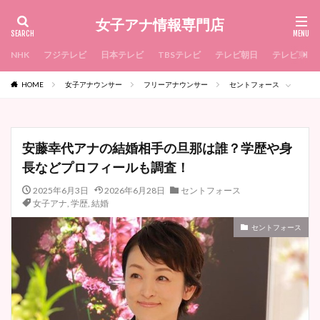
女子アナ情報専門店
NHK
フジテレビ
日本テレビ
TBSテレビ
テレビ朝日
テレビ東京
HOME
女子アナウンサー
フリーアナウンサー
セントフォース
安藤幸代アナの結婚相手の旦那は誰？学歴や身
長などプロフィールも調査！
2025年6月3日
2026年6月28日
セントフォース
女子アナ
,
学歴
,
結婚
セントフォース