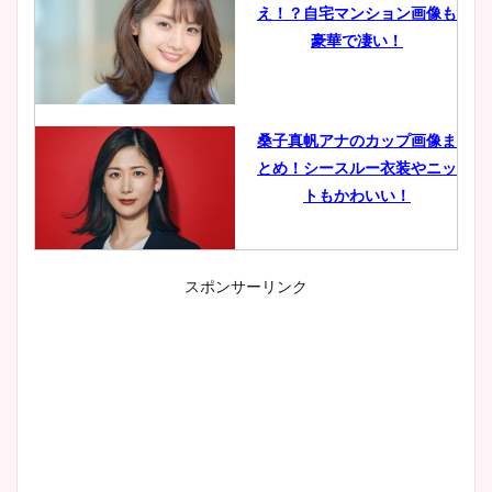
え！？自宅マンション画像も
豪華で凄い！
桑子真帆アナのカップ画像ま
とめ！シースルー衣装やニッ
トもかわいい！
スポンサーリンク
小室瑛莉子のカップ画像まと
め！足が美脚でニット衣装も
かわいい！
清水麻椰アナのかわいい画
像！身長やカップ、同期や