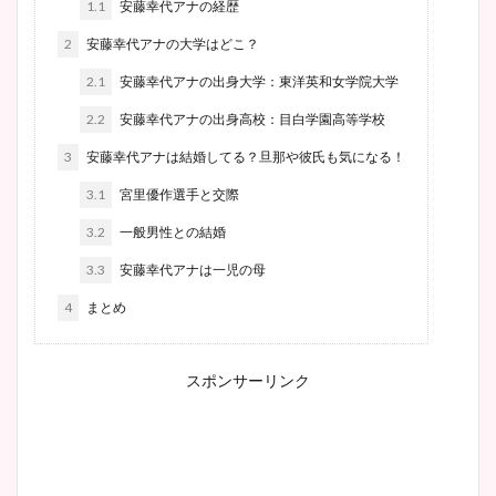
1.1
安藤幸代アナの経歴
2
安藤幸代アナの大学はどこ？
2.1
安藤幸代アナの出身大学：東洋英和女学院大学
2.2
安藤幸代アナの出身高校：目白学園高等学校
3
安藤幸代アナは結婚してる？旦那や彼氏も気になる！
3.1
宮里優作選手と交際
3.2
一般男性との結婚
3.3
安藤幸代アナは一児の母
4
まとめ
スポンサーリンク