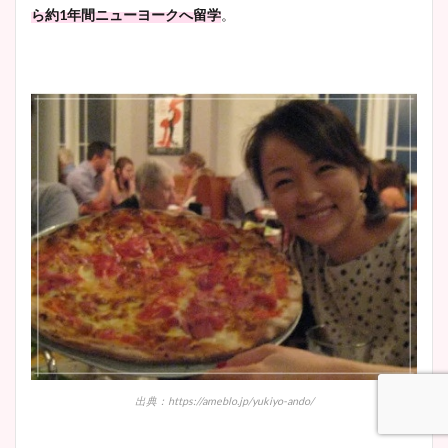
ら約1年間ニューヨークへ留学
。
出典：https://ameblo.jp/yukiyo-ando/