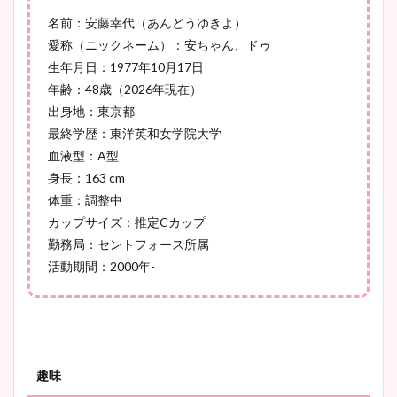
大家彩香アナのかわいいカッ
名前：
安藤幸代（あんどうゆきよ）
プ画像まとめ！同期や実家に
愛称（ニックネーム）：安ちゃん、ドゥ
wikiプロフも！
生年月日：1977年10月17日
年齢：48歳（2026年現在）
出身地：東京都
最終学歴：東洋英和女学院大学
安藤萌々アナのカップ画像や
血液型：A型
ニット衣装まとめ！美足の筋
身長：163 cm
肉も凄い！
体重：調整中
カップサイズ：推定Cカップ
勤務局：セントフォース所属
活動期間：2000年-
鈴木唯の太ってた時の体重が
ヤバすぎww原因や痩せたダ
イエット方は？昔と現在を画
像比較！
趣味
豊島実季アナのカップ画像ま