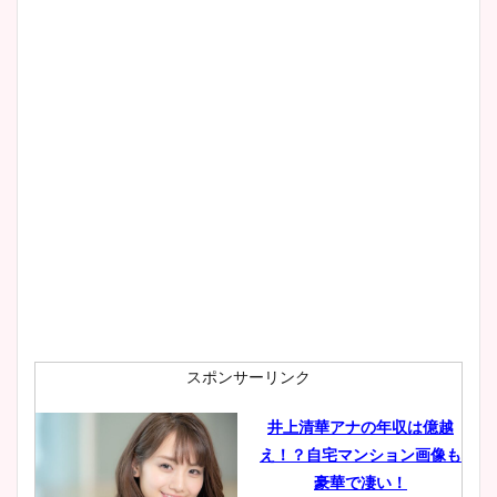
スポンサーリンク
井上清華アナの年収は億越
え！？自宅マンション画像も
豪華で凄い！