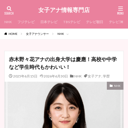
女子アナ情報専門店
NHK
フジテレビ
日本テレビ
TBSテレビ
テレビ朝日
テレビ東京
HOME
女子アナウンサー
NHK
赤木野々花アナの出身大学は慶應！高校や中学
など学生時代もかわいい！
2025年6月15日
2026年6月30日
NHK
女子アナ
,
学歴
NHK