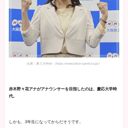
宇賀神メグアナのニット画像
まとめ！足も美脚でカップも
凄い！
出典：東スポWeb （https://www.tokyo-sports.co.jp/）
池谷実悠アナのメガネ画像が
かわいい！カップや水着姿も
まとめた！
赤木野々花アナがアナウンサーを目指したのは、慶応大学時
代。
しかも、3年生になってからだそうです。