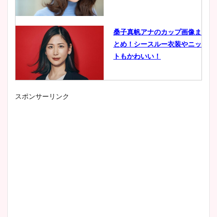
桑子真帆アナのカップ画像ま
とめ！シースルー衣装やニッ
トもかわいい！
スポンサーリンク
小室瑛莉子のカップ画像まと
め！足が美脚でニット衣装も
かわいい！
清水麻椰アナのかわいい画
像！身長やカップ、同期や
wikiプロフもチェック！