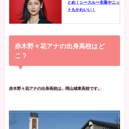
とめ！シースルー衣装やニッ
豊島実季アナのカップ画像ま
トもかわいい！
とめ！美脚や水着姿に年齢も
調査！
小室瑛莉子のカップ画像まと
め！足が美脚でニット衣装も
赤木野々花アナの出身高校はど
宇賀神メグアナのニット画像
かわいい！
まとめ！足も美脚でカップも
こ？
凄い！
清水麻椰アナのかわいい画
像！身長やカップ、同期や
池谷実悠アナのメガネ画像が
赤木野々花アナの出身高校は、岡山城東高校です。
wikiプロフもチェック！
かわいい！カップや水着姿も
まとめた！
大家彩香アナのかわいいカッ
プ画像まとめ！同期や実家に