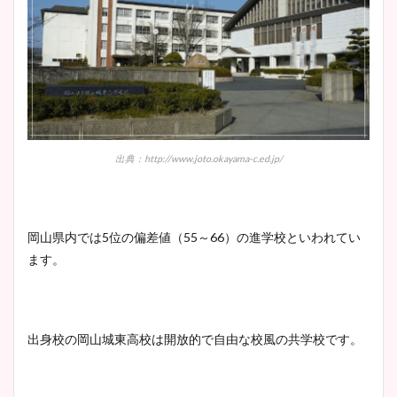
wikiプロフも！
安藤萌々アナのカップ画像や
ニット衣装まとめ！美足の筋
肉も凄い！
出典：http://www.joto.okayama-c.ed.jp/
鈴木唯の太ってた時の体重が
ヤバすぎww原因や痩せたダ
岡山県内では5位の偏差値（55～66）の進学校といわれてい
イエット方は？昔と現在を画
ます。
像比較！
出身校の岡山城東高校は開放的で自由な校風の共学校です。
豊島実季アナのカップ画像ま
とめ！美脚や水着姿に年齢も
調査！