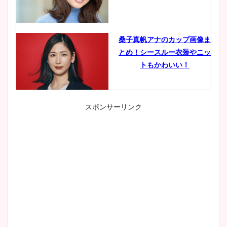
桑子真帆アナのカップ画像ま
とめ！シースルー衣装やニッ
トもかわいい！
スポンサーリンク
小室瑛莉子のカップ画像まと
め！足が美脚でニット衣装も
かわいい！
清水麻椰アナのかわいい画
像！身長やカップ、同期や
wikiプロフもチェック！