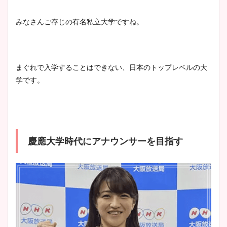
wikiプロフも！
みなさんご存じの有名私立大学ですね。
安藤萌々アナのカップ画像や
まぐれで入学することはできない、日本のトップレベルの大
ニット衣装まとめ！美足の筋
学です。
肉も凄い！
鈴木唯の太ってた時の体重が
慶應大学時代にアナウンサーを目指す
ヤバすぎww原因や痩せたダ
イエット方は？昔と現在を画
像比較！
豊島実季アナのカップ画像ま
とめ！美脚や水着姿に年齢も
調査！