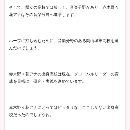
そして、県立の高校では珍しく、音楽分野があり、赤木野々
花アナはその音楽分野へ進学します。
宇賀神メグアナのニット画像
まとめ！足も美脚でカップも
凄い！
ハープに打ち込むために、音楽分野のある岡山城東高校を選
んだのでしょう。
池谷実悠アナのメガネ画像が
かわいい！カップや水着姿も
赤木野々花アナの出身高校は現在、グローバルリーダーの育
まとめた！
成を目標に、研究・実践を進めています。
赤木野々花アナにとってはピッタリな、ここしかない出身高
校だったのでしょうね。