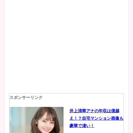
スポンサーリンク
井上清華アナの年収は億越
え！？自宅マンション画像も
豪華で凄い！