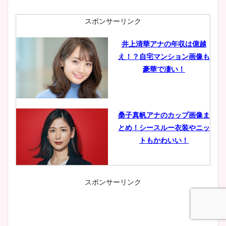
スポンサーリンク
井上清華アナの年収は億越
え！？自宅マンション画像も
豪華で凄い！
桑子真帆アナのカップ画像ま
とめ！シースルー衣装やニッ
トもかわいい！
スポンサーリンク
小室瑛莉子のカップ画像まと
め！足が美脚でニット衣装も
かわいい！