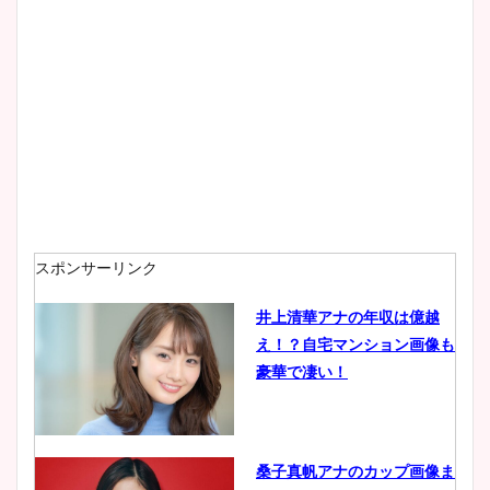
大家彩香アナのかわいいカッ
プ画像まとめ！同期や実家に
wikiプロフも！
安藤萌々アナのカップ画像や
ニット衣装まとめ！美足の筋
肉も凄い！
スポンサーリンク
井上清華アナの年収は億越
え！？自宅マンション画像も
鈴木唯の太ってた時の体重が
豪華で凄い！
ヤバすぎww原因や痩せたダ
イエット方は？昔と現在を画
像比較！
桑子真帆アナのカップ画像ま