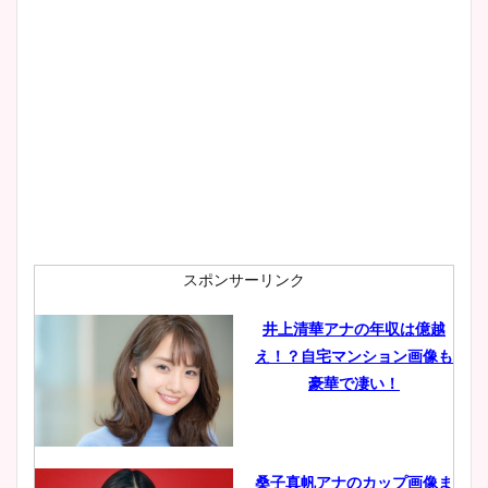
大家彩香アナのかわいいカッ
プ画像まとめ！同期や実家に
wikiプロフも！
安藤萌々アナのカップ画像や
ニット衣装まとめ！美足の筋
肉も凄い！
スポンサーリンク
井上清華アナの年収は億越
え！？自宅マンション画像も
鈴木唯の太ってた時の体重が
豪華で凄い！
ヤバすぎww原因や痩せたダ
イエット方は？昔と現在を画
像比較！
桑子真帆アナのカップ画像ま