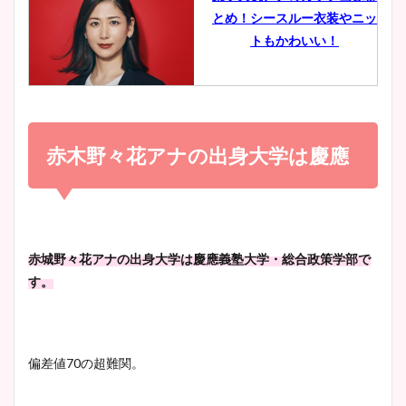
とめ！シースルー衣装やニッ
豊島実季アナのカップ画像ま
トもかわいい！
とめ！美脚や水着姿に年齢も
調査！
小室瑛莉子のカップ画像まと
め！足が美脚でニット衣装も
赤木野々花アナの出身大学は慶應
宇賀神メグアナのニット画像
かわいい！
まとめ！足も美脚でカップも
凄い！
清水麻椰アナのかわいい画
赤城野々花アナの出身大学は慶應義塾大学・総合政策学部で
像！身長やカップ、同期や
す。
池谷実悠アナのメガネ画像が
wikiプロフもチェック！
かわいい！カップや水着姿も
まとめた！
偏差値70の超難関。
大家彩香アナのかわいいカッ
プ画像まとめ！同期や実家に