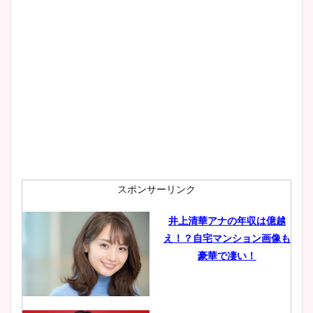
スポンサーリンク
井上清華アナの年収は億越
え！？自宅マンション画像も
豪華で凄い！