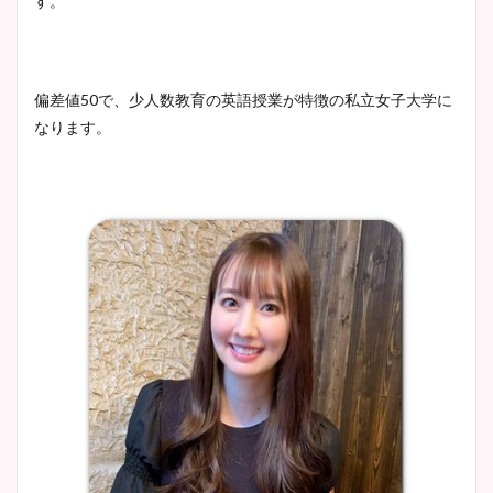
す。
池谷実悠アナのメガネ画像が
wikiプロフもチェック！
かわいい！カップや水着姿も
まとめた！
偏差値50で、少人数教育の英語授業が特徴の私立女子大学に
大家彩香アナのかわいいカッ
なります。
プ画像まとめ！同期や実家に
wikiプロフも！
安藤萌々アナのカップ画像や
ニット衣装まとめ！美足の筋
肉も凄い！
鈴木唯の太ってた時の体重が
ヤバすぎww原因や痩せたダ
イエット方は？昔と現在を画