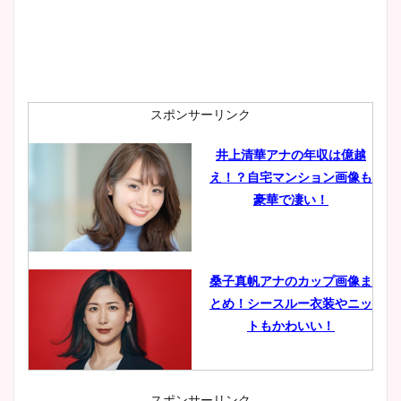
スポンサーリンク
井上清華アナの年収は億越
え！？自宅マンション画像も
豪華で凄い！
桑子真帆アナのカップ画像ま
とめ！シースルー衣装やニッ
トもかわいい！
スポンサーリンク