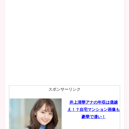
スポンサーリンク
井上清華アナの年収は億越
え！？自宅マンション画像も
豪華で凄い！