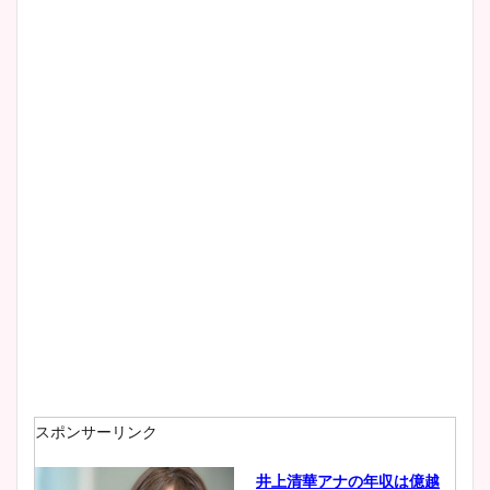
清水麻椰アナのかわいい画
像！身長やカップ、同期や
wikiプロフもチェック！
大家彩香アナのかわいいカッ
プ画像まとめ！同期や実家に
wikiプロフも！
安藤萌々アナのカップ画像や
ニット衣装まとめ！美足の筋
肉も凄い！
スポンサーリンク
井上清華アナの年収は億越