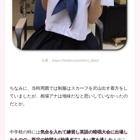
宇賀神メグアナのニット画像
まとめ！足も美脚でカップも
凄い！
出典：https://twitter.com/shiori_aiba2/
池谷実悠アナのメガネ画像が
かわいい！カップや水着姿も
まとめた！
ちなみに、当時周囲では制服はスカーフを沢山出す着方をし
ていましたが、相場アナは地味だなと思いしていなかったの
だとか。
中学校の時には
気合を入れて練習し英語の暗唱大会に出場し
たものの、既定の時間を5秒過ぎてしまい賞を逃した
とのこ