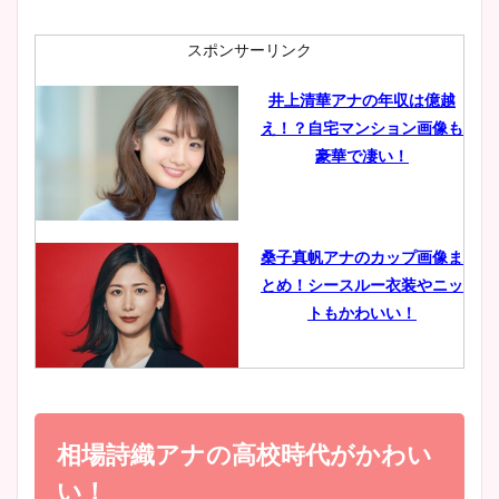
ニット衣装まとめ！美足の筋
肉も凄い！
スポンサーリンク
井上清華アナの年収は億越
え！？自宅マンション画像も
鈴木唯の太ってた時の体重が
豪華で凄い！
ヤバすぎww原因や痩せたダ
イエット方は？昔と現在を画
像比較！
桑子真帆アナのカップ画像ま
とめ！シースルー衣装やニッ
豊島実季アナのカップ画像ま
トもかわいい！
とめ！美脚や水着姿に年齢も
調査！
小室瑛莉子のカップ画像まと
め！足が美脚でニット衣装も
相場詩織アナの高校時代がかわい
宇賀神メグアナのニット画像
かわいい！
まとめ！足も美脚でカップも
い！