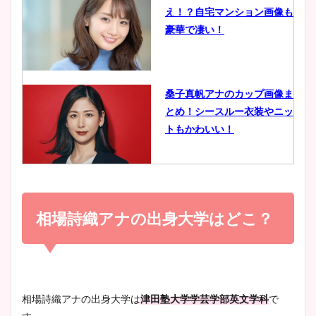
え！？自宅マンション画像も
鈴木唯の太ってた時の体重が
豪華で凄い！
ヤバすぎww原因や痩せたダ
イエット方は？昔と現在を画
像比較！
桑子真帆アナのカップ画像ま
とめ！シースルー衣装やニッ
豊島実季アナのカップ画像ま
トもかわいい！
とめ！美脚や水着姿に年齢も
調査！
小室瑛莉子のカップ画像まと
め！足が美脚でニット衣装も
相場詩織アナの出身大学はどこ？
宇賀神メグアナのニット画像
かわいい！
まとめ！足も美脚でカップも
凄い！
清水麻椰アナのかわいい画
相場詩織アナの出身大学は
津田塾大学学芸学部英文学科
で
像！身長やカップ、同期や