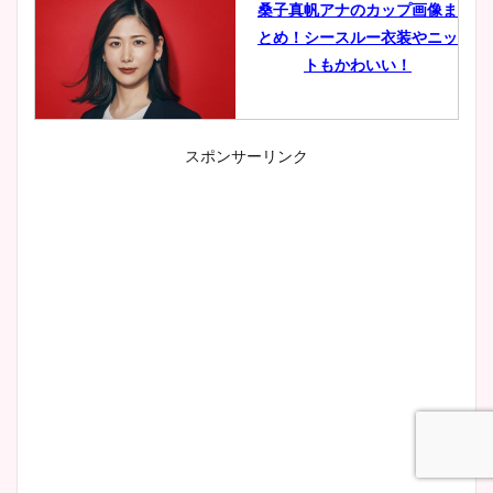
桑子真帆アナのカップ画像ま
とめ！シースルー衣装やニッ
トもかわいい！
スポンサーリンク
小室瑛莉子のカップ画像まと
め！足が美脚でニット衣装も
かわいい！
清水麻椰アナのかわいい画
像！身長やカップ、同期や
wikiプロフもチェック！
大家彩香アナのかわいいカッ