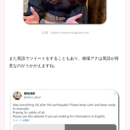
像比較！
豊島実季アナのカップ画像ま
とめ！美脚や水着姿に年齢も
出典：https://www.instagram.com
調査！
また英語でツイートをすることもあり、相場アナは英語が得
意なのがうかがえますね。
宇賀神メグアナのニット画像
まとめ！足も美脚でカップも
凄い！
池谷実悠アナのメガネ画像が
かわいい！カップや水着姿も
まとめた！