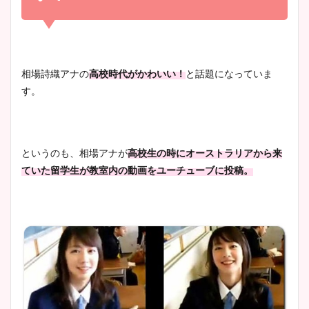
凄い！
清水麻椰アナのかわいい画
像！身長やカップ、同期や
池谷実悠アナのメガネ画像が
相場詩織アナの
高校時代がかわいい！
と話題になっていま
wikiプロフもチェック！
かわいい！カップや水着姿も
す。
まとめた！
大家彩香アナのかわいいカッ
というのも、相場アナが
高校生の時にオーストラリアから来
プ画像まとめ！同期や実家に
ていた留学生が教室内の動画をユーチューブに投稿。
wikiプロフも！
安藤萌々アナのカップ画像や
ニット衣装まとめ！美足の筋
肉も凄い！