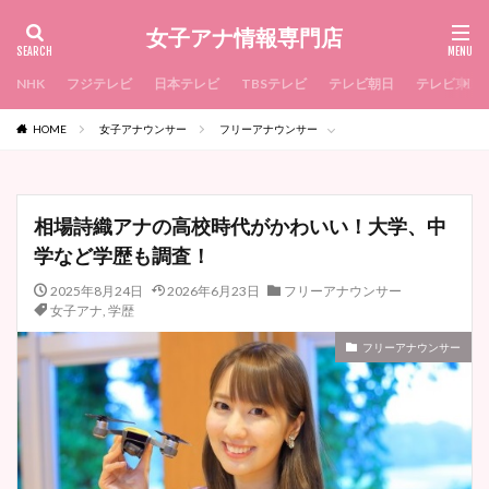
女子アナ情報専門店
NHK
フジテレビ
日本テレビ
TBSテレビ
テレビ朝日
テレビ東京
HOME
女子アナウンサー
フリーアナウンサー
相場詩織アナの高校時代がかわいい！大学、中
学など学歴も調査！
2025年8月24日
2026年6月23日
フリーアナウンサー
女子アナ
,
学歴
フリーアナウンサー