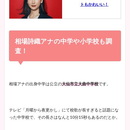
トもかわいい！
とめ！美脚や水着姿に年齢も
調査！
小室瑛莉子のカップ画像まと
め！足が美脚でニット衣装も
相場詩織アナの中学や小学校も調
宇賀神メグアナのニット画像
かわいい！
まとめ！足も美脚でカップも
査！
凄い！
清水麻椰アナのかわいい画
像！身長やカップ、同期や
池谷実悠アナのメガネ画像が
相場アナの出身中学は公立の
大仙市立大曲中学校
です。
wikiプロフもチェック！
かわいい！カップや水着姿も
まとめた！
テレビ「月曜から夜更かし」にて校歌が長すぎると話題にな
大家彩香アナのかわいいカッ
った中学校で、その長さはなんと10分15秒もあるのだとか。
プ画像まとめ！同期や実家に
wikiプロフも！