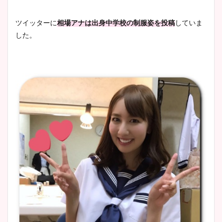
ツイッターに
相場アナは出身中学校の制服姿を投稿
していま
した。
安藤萌々アナのカップ画像や
ニット衣装まとめ！美足の筋
肉も凄い！
鈴木唯の太ってた時の体重が
ヤバすぎww原因や痩せたダ
イエット方は？昔と現在を画
像比較！
豊島実季アナのカップ画像ま
とめ！美脚や水着姿に年齢も
調査！