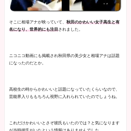
鈴木唯の太ってた時の体重が
ヤバすぎww原因や痩せたダ
そこに相場アナが映っていて、
秋田のかわいい女子高生と有
イエット方は？昔と現在を画
名になり、世界的にも注目
されました。
像比較！
豊島実季アナのカップ画像ま
ニコニコ動画にも掲載され秋田県の美少女と相場アナは話題
とめ！美脚や水着姿に年齢も
になったのだとか。
調査！
高校生の時からかわいいと話題になっていたくらいなので、
宇賀神メグアナのニット画像
芸能界入りももちろん視野に入れられていたのでしょうね。
まとめ！足も美脚でカップも
凄い！
これだけかわいいとさぞ彼氏もいたのでは？と気になります
が当時彼氏がいたという情報はありませんでした。