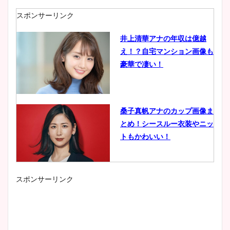
スポンサーリンク
井上清華アナの年収は億越
え！？自宅マンション画像も
豪華で凄い！
桑子真帆アナのカップ画像ま
とめ！シースルー衣装やニッ
トもかわいい！
スポンサーリンク
小室瑛莉子のカップ画像まと
め！足が美脚でニット衣装も
かわいい！