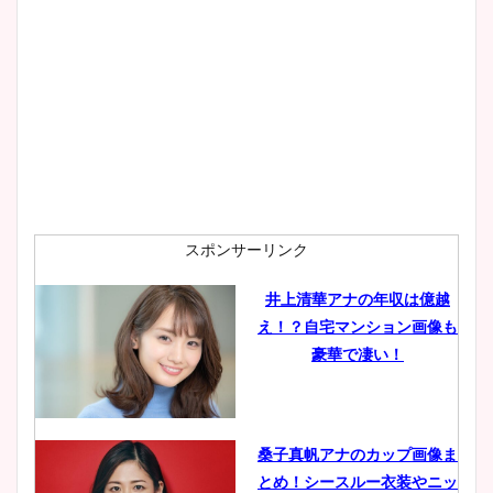
大家彩香アナのかわいいカッ
プ画像まとめ！同期や実家に
wikiプロフも！
安藤萌々アナのカップ画像や
ニット衣装まとめ！美足の筋
肉も凄い！
スポンサーリンク
井上清華アナの年収は億越
え！？自宅マンション画像も
鈴木唯の太ってた時の体重が
豪華で凄い！
ヤバすぎww原因や痩せたダ
イエット方は？昔と現在を画
像比較！
桑子真帆アナのカップ画像ま
とめ！シースルー衣装やニッ
豊島実季アナのカップ画像ま