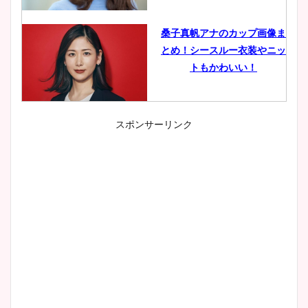
桑子真帆アナのカップ画像ま
とめ！シースルー衣装やニッ
トもかわいい！
スポンサーリンク
小室瑛莉子のカップ画像まと
め！足が美脚でニット衣装も
かわいい！
清水麻椰アナのかわいい画
像！身長やカップ、同期や
wikiプロフもチェック！