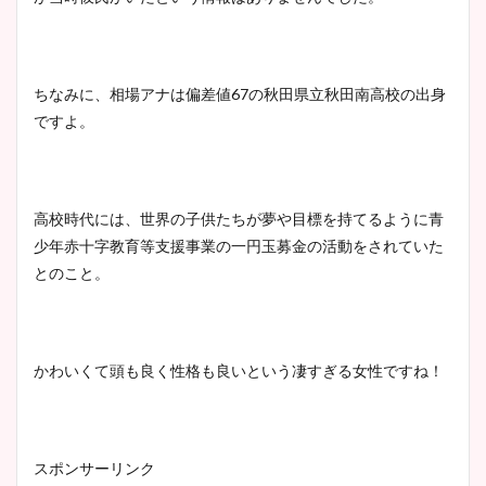
池谷実悠アナのメガネ画像が
かわいい！カップや水着姿も
まとめた！
ちなみに、相場アナは偏差値67の秋田県立秋田南高校の出身
ですよ。
高校時代には、世界の子供たちが夢や目標を持てるように青
少年赤十字教育等支援事業の一円玉募金の活動をされていた
とのこと。
かわいくて頭も良く性格も良いという凄すぎる女性ですね！
スポンサーリンク