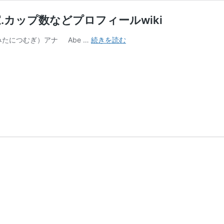
カップ数などプロフィールwiki
三
たにつむぎ）アナ Abe …
続きを読む
谷
紬
ア
ナ
が
痩
せ
て
結
婚？
妊
娠
疑
惑
や
実
家.