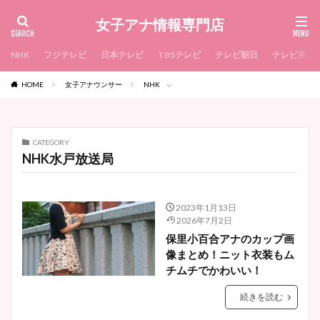
女子アナ情報専門店
NHK
フジテレビ
日本テレビ
TBSテレビ
テレビ朝日
テレビ東京
HOME
女子アナウンサー
NHK
CATEGORY
NHK水戸放送局
2023年1月13日
2026年7月2日
保里小百合アナのカップ画
像まとめ！ニット衣装もム
チムチでかわいい！
続きを読む