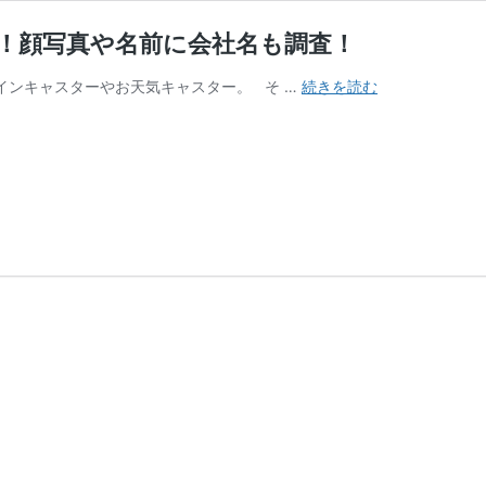
司！顔写真や名前に会社名も調査！
新
インキャスターやお天気キャスター。 そ …
続きを読む
井
恵
理
那
の
夫
(旦
那)
は
製
薬
会
社
の
御
曹
司！