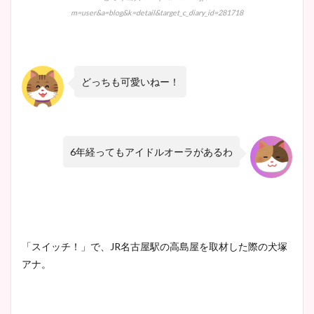
m=user&a=blog&k=detail&target_c_diary_id=281718
どっちも可愛いねー！
6年経ってもアイドルオーラがあるわ
「スイッチ！」で、JR名古屋駅の高島屋を取材した際の犬塚
アナ。