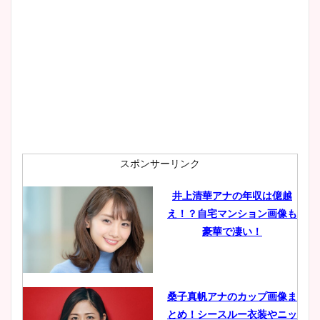
スポンサーリンク
井上清華アナの年収は億越
え！？自宅マンション画像も
豪華で凄い！
桑子真帆アナのカップ画像ま
とめ！シースルー衣装やニッ