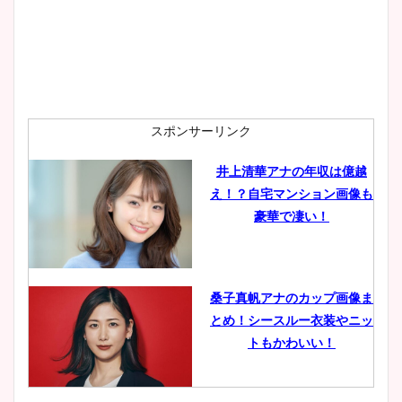
安藤萌々アナのカップ画像や
ニット衣装まとめ！美足の筋
肉も凄い！
スポンサーリンク
井上清華アナの年収は億越
え！？自宅マンション画像も
鈴木唯の太ってた時の体重が
豪華で凄い！
ヤバすぎww原因や痩せたダ
イエット方は？昔と現在を画
像比較！
桑子真帆アナのカップ画像ま
とめ！シースルー衣装やニッ
豊島実季アナのカップ画像ま
トもかわいい！
とめ！美脚や水着姿に年齢も
調査！