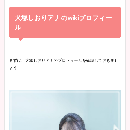
小室瑛莉子のカップ画像まと
め！足が美脚でニット衣装も
犬塚しおりアナの
wiki
プロフィー
宇賀神メグアナのニット画像
かわいい！
まとめ！足も美脚でカップも
ル
凄い！
清水麻椰アナのかわいい画
像！身長やカップ、同期や
池谷実悠アナのメガネ画像が
まずは、犬塚しおりアナのプロフィールを確認しておきまし
wikiプロフもチェック！
かわいい！カップや水着姿も
ょう！
まとめた！
大家彩香アナのかわいいカッ
プ画像まとめ！同期や実家に
wikiプロフも！