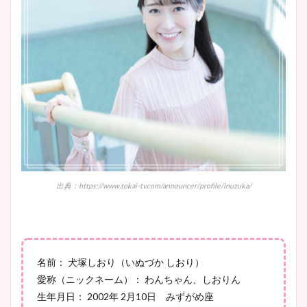
安藤萌々アナのカップ画像や
ニット衣装まとめ！美足の筋
肉も凄い！
鈴木唯の太ってた時の体重が
ヤバすぎww原因や痩せたダ
イエット方は？昔と現在を画
像比較！
出典：https://www.tokai-tv.com/announcer/profile/inuzuka/
豊島実季アナのカップ画像ま
とめ！美脚や水着姿に年齢も
調査！
名前： 犬塚しおり（いぬづか しおり）
愛称（ニックネーム）： わんちゃん、しおりん
宇賀神メグアナのニット画像
生年月日： 2002年 2月10日 みずがめ座