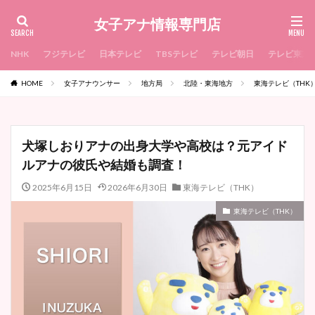
女子アナ情報専門店
NHK
フジテレビ
日本テレビ
TBSテレビ
テレビ朝日
テレビ東京
HOME
女子アナウンサー
地方局
北陸・東海地方
東海テレビ（THK
犬塚しおりアナの出身大学や高校は？元アイド
ルアナの彼氏や結婚も調査！
2025年6月15日
2026年6月30日
東海テレビ（THK）
東海テレビ（THK）