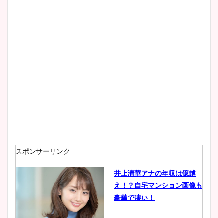
スポンサーリンク
井上清華アナの年収は億越
え！？自宅マンション画像も
豪華で凄い！