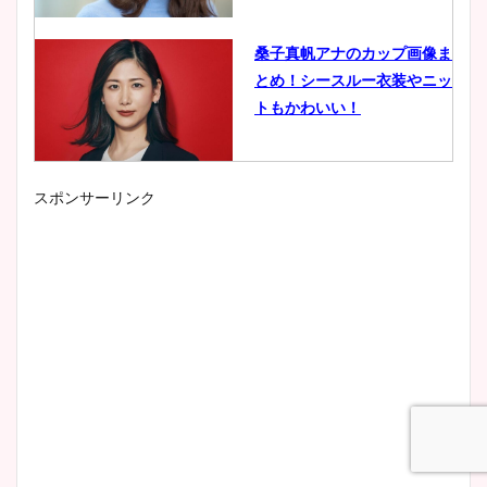
桑子真帆アナのカップ画像ま
とめ！シースルー衣装やニッ
トもかわいい！
スポンサーリンク
小室瑛莉子のカップ画像まと
め！足が美脚でニット衣装も
かわいい！
清水麻椰アナのかわいい画
像！身長やカップ、同期や
wikiプロフもチェック！