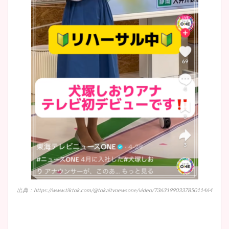
出典：https://www.tiktok.com/@tokaitvnewsone/video/7363199033785011464