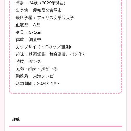
まとめ！足も美脚でカップも
年齢： 24歳（2026年現在）
凄い！
出身地： 愛知県名古屋市
最終学歴： フェリス女学院大学
血液型： A型
身長： 171cm
池谷実悠アナのメガネ画像が
体重： 調査中
かわいい！カップや水着姿も
カップサイズ： Cカップ(推測)
まとめた！
趣味： 映画鑑賞、舞台鑑賞、パン作り
特技： ダンス
兄弟・姉妹： 姉がいる
勤務局： 東海テレビ
活動期間： 2024年4月～
趣味